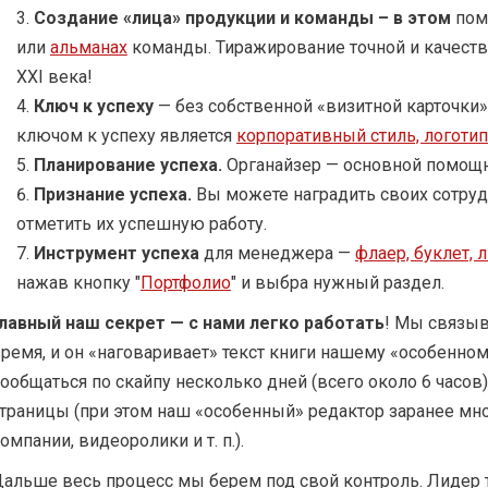
Создание «лица» продукции и команды – в этом
пом
или
альманах
команды. Тиражирование точной и качест
ХХI века!
Ключ к успеху
— без собственной «визитной карточки»
ключом к успеху является
корпоративный стиль, логоти
Планирование успеха.
Органайзер — основной помощн
Признание успеха.
Вы можете наградить своих сотру
отметить их успешную работу.
Инструмент успеха
для менеджера —
флаер, буклет, 
нажав кнопку "
Портфолио
" и выбра нужный раздел.
лавный наш секрет — с нами легко работать
! Мы связыв
ремя, и он «наговаривает» текст книги нашему «особенном
ообщаться по скайпу несколько дней (всего около 6 часов)
траницы (при этом наш «особенный» редактор заранее мно
омпании, видеоролики и т. п.).
альше весь процесс мы берем под свой контроль. Лидер 